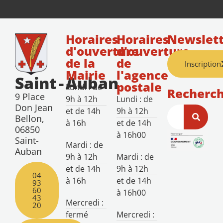
Horaires
Horaires
Newslett
d'ouverture
d'ouverture
de la
de
Inscription
Mairie
l'agence
Saint
-
Auban
postale
Lundi : de
Recherc
9 Place
9h à 12h
Lundi : de
Don Jean
et de 14h
9h à 12h
Bellon,
à 16h
et de 14h
06850
à 16h00
Saint-
Mardi : de
Auban
9h à 12h
Mardi : de
et de 14h
9h à 12h
04
à 16h
et de 14h
93
60
à 16h00
43
Mercredi :
20
fermé
Mercredi :