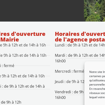
res d'ouverture
Horaires d'ouver
 Mairie
de l'agence posta
de 9h à 12h et de 14h à 16h
Lundi : de 9h à 12h et de 14
de 9h à 12h et de 14h à 16h
Mardi : de 9h à 12h et de 14
16h00
 : fermé
Mercredi : fermé
Notre site I
de 9h à 12h et de 14h à 16h
certaines pa
qu’utilisat
Jeudi : de 9h à 12h et de 14h
personnelle
 : de 9h à 12h et de 14h à
En revanche,
Vendredi : de 9h à 12h et de
réseaux soci
16h00
lequel votr
 de 9h à 12h