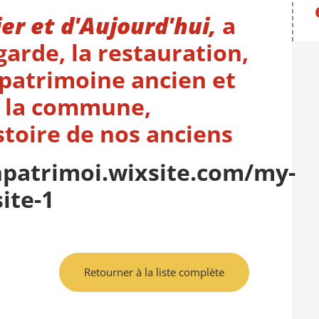
er et d'Aujourd'hui,
a
garde, la restauration,
patrimoine ancien et
e la commune,
istoire de nos anciens
npatrimoi.wixsite.com/my-
site-1
Retourner à la liste complète