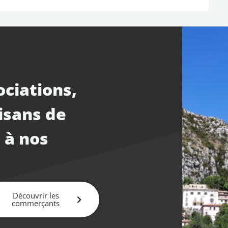
ociations,
isans de
 à nos
Découvrir les
commerçants