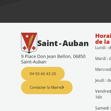
Horai
de la
Saint
-
Auban
Lundi : 
9 Place Don Jean Bellon, 06850
Mardi : 
Saint-Auban
Mercredi
04 93 60 43 20
Jeudi : 
Contacter la Mairie
Vendredi
16h
Samedi :