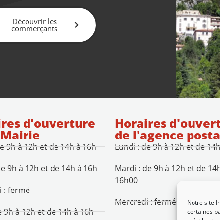
Découvrir les
commerçants
res d'ouverture
Horaires d'ouver
 Mairie
de l'agence posta
de 9h à 12h et de 14h à 16h
Lundi : de 9h à 12h et de 14
de 9h à 12h et de 14h à 16h
Mardi : de 9h à 12h et de 14
16h00
 : fermé
Mercredi : fermé
Notre site I
de 9h à 12h et de 14h à 16h
certaines pa