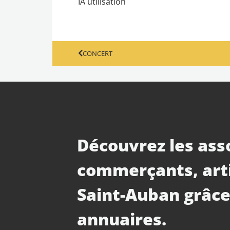
IA utilisation
CONCERT
Découvrez les ass
commerçants, art
Saint-Auban grâce
annuaires.