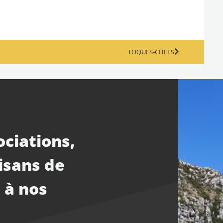
TOQUES-CHEFS
ociations,
isans de
 à nos