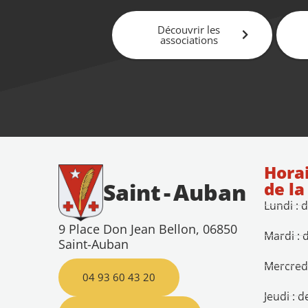
Découvrir les
associations
Horai
de la
Saint
-
Auban
Lundi : 
9 Place Don Jean Bellon, 06850
Mardi : 
Saint-Auban
Mercredi
04 93 60 43 20
Jeudi : 