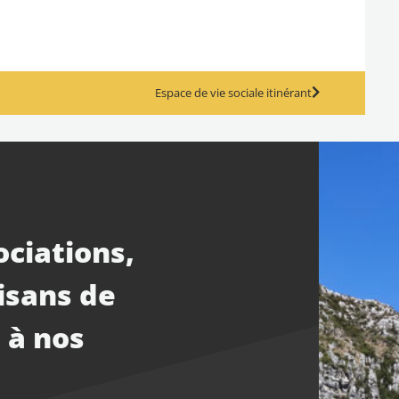
Espace de vie sociale itinérant
ociations,
isans de
 à nos