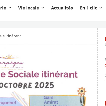
rie
Vie locale
Actualités
En 1 clic
ale itinérant