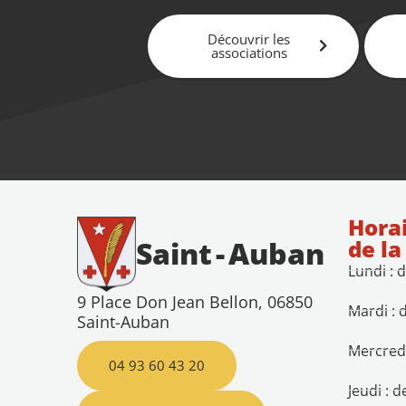
Découvrir les
associations
Horai
de la
Saint
-
Auban
Lundi : 
9 Place Don Jean Bellon, 06850
Mardi : 
Saint-Auban
Mercredi
04 93 60 43 20
Jeudi : 