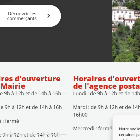
Découvrir les
commerçants
res d'ouverture
Horaires d'ouver
 Mairie
de l'agence posta
de 9h à 12h et de 14h à 16h
Lundi : de 9h à 12h et de 14
de 9h à 12h et de 14h à 16h
Mardi : de 9h à 12h et de 14
16h00
 : fermé
Mercredi : fermé
Notre site I
de 9h à 12h et de 14h à 16h
certaines pa