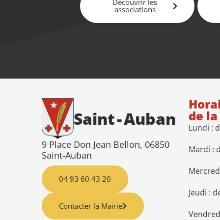
Découvrir les
associations
Horai
de la
Saint
-
Auban
Lundi : 
9 Place Don Jean Bellon, 06850
Mardi : 
Saint-Auban
Mercredi
04 93 60 43 20
Jeudi : 
Contacter la Mairie
Vendredi