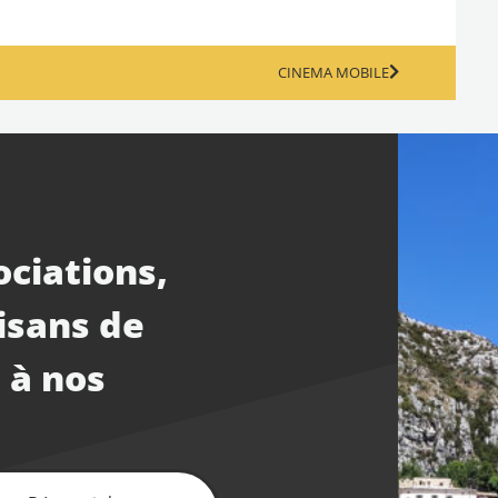
CINEMA MOBILE
ociations,
isans de
 à nos