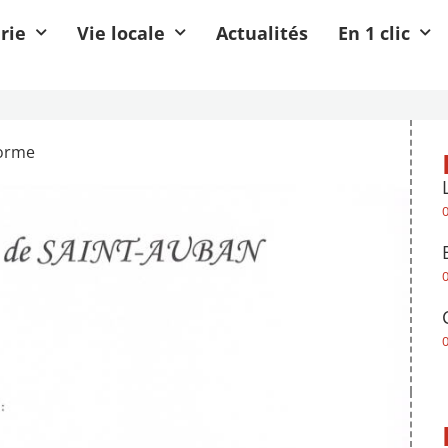
rie
Vie locale
Actualités
En 1 clic
forme