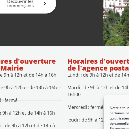
Découvrir les
commerçants
res d'ouverture
Horaires d'ouver
 Mairie
de l'agence posta
de 9h à 12h et de 14h à 16h
Lundi : de 9h à 12h et de 14
de 9h à 12h et de 14h à 16h
Mardi : de 9h à 12h et de 14
16h00
 : fermé
Mercredi : fermé
Notre site I
de 9h à 12h et de 14h à 16h
certaines pa
qu’utilisat
Jeudi : de 9h à 12h et de 14h
personnelle
 : de 9h à 12h et de 14h à
En revanche,