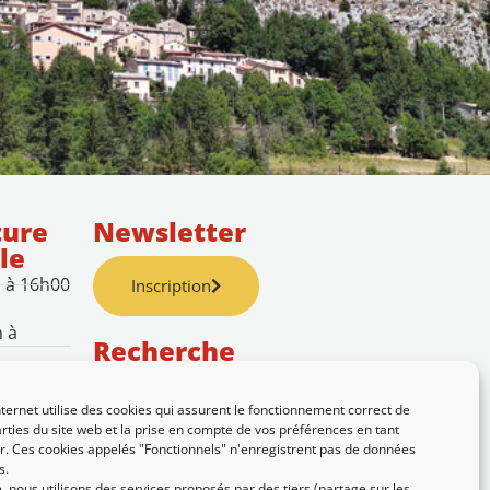
ture
Newsletter
le
h à 16h00
Inscription
h à
Recherche
nternet utilise des cookies qui assurent le fonctionnement correct de
rties du site web et la prise en compte de vos préférences en tant
eur. Ces cookies appelés "Fonctionnels" n'enregistrent pas de données
 à 16h00
s.
 nous utilisons des services proposés par des tiers (partage sur les