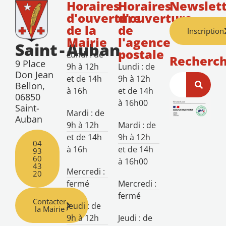
Horaires
Horaires
Newslett
d'ouverture
d'ouverture
de la
de
Inscription
Mairie
l'agence
Saint
-
Auban
postale
Lundi : de
Recherc
9 Place
9h à 12h
Lundi : de
Don Jean
et de 14h
9h à 12h
Bellon,
à 16h
et de 14h
06850
à 16h00
Saint-
Mardi : de
Auban
9h à 12h
Mardi : de
et de 14h
9h à 12h
04
à 16h
et de 14h
93
60
à 16h00
43
Mercredi :
20
fermé
Mercredi :
fermé
Contacter
Jeudi : de
la Mairie
9h à 12h
Jeudi : de