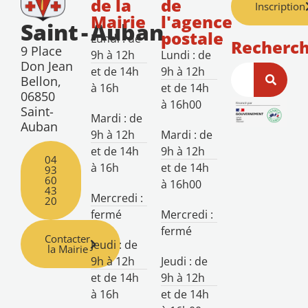
de la
de
Inscription
Mairie
l'agence
Saint
-
Auban
postale
Lundi : de
Recherc
9 Place
9h à 12h
Lundi : de
Don Jean
et de 14h
9h à 12h
Bellon,
à 16h
et de 14h
06850
à 16h00
Saint-
Mardi : de
Auban
9h à 12h
Mardi : de
et de 14h
9h à 12h
04
à 16h
et de 14h
93
60
à 16h00
43
Mercredi :
20
fermé
Mercredi :
fermé
Contacter
Jeudi : de
la Mairie
9h à 12h
Jeudi : de
et de 14h
9h à 12h
à 16h
et de 14h