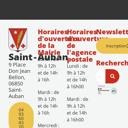
Horaires
Horaires
Newslett
d'ouverture
d'ouverture
de la
de
Inscription
Mairie
l'agence
Saint
-
Auban
postale
Lundi : de
Recherc
9 Place
9h à 12h
Lundi : de
Don Jean
et de 14h
9h à 12h
Bellon,
à 16h
et de 14h
06850
à 16h00
Saint-
Mardi : de
Auban
9h à 12h
Mardi : de
et de 14h
9h à 12h
04
à 16h
et de 14h
93
60
à 16h00
43
Mercredi :
20