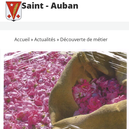
Saint - Auban
Accueil
»
Actualités
»
Découverte de métier