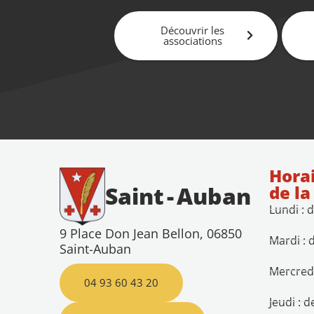
Découvrir les
associations
Horai
de la
Saint
-
Auban
Lundi : 
9 Place Don Jean Bellon, 06850
Mardi : 
Saint-Auban
Mercredi
04 93 60 43 20
Jeudi : 