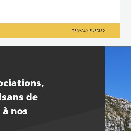
TRAVAUX ENEDIS
ociations,
isans de
 à nos