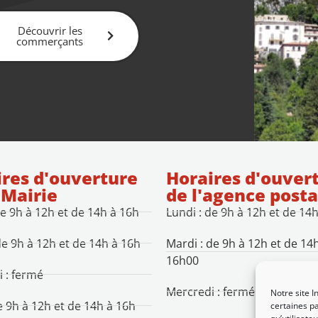
Découvrir les
commerçants
res d'ouverture
Horaires d'ouver
 Mairie
de l'agence posta
de 9h à 12h et de 14h à 16h
Lundi : de 9h à 12h et de 14
de 9h à 12h et de 14h à 16h
Mardi : de 9h à 12h et de 14
16h00
 : fermé
Mercredi : fermé
Notre site I
de 9h à 12h et de 14h à 16h
certaines pa