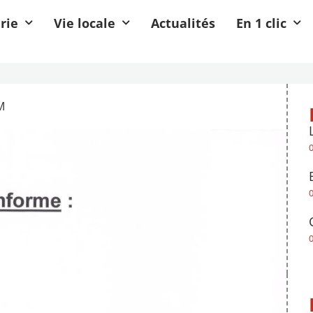
rie
Vie locale
Actualités
En 1 clic
M